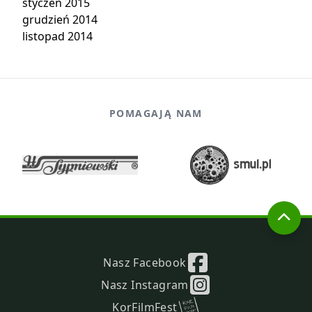
styczeń 2015
grudzień 2014
listopad 2014
POMAGAJĄ NAM
Nasz Facebook
Nasz Instagram
KorFilmFest