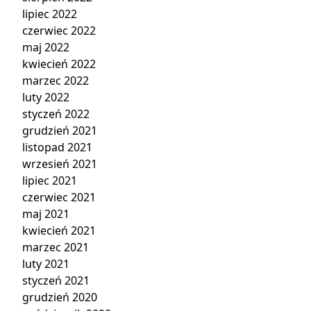
lipiec 2022
czerwiec 2022
maj 2022
kwiecień 2022
marzec 2022
luty 2022
styczeń 2022
grudzień 2021
listopad 2021
wrzesień 2021
lipiec 2021
czerwiec 2021
maj 2021
kwiecień 2021
marzec 2021
luty 2021
styczeń 2021
grudzień 2020