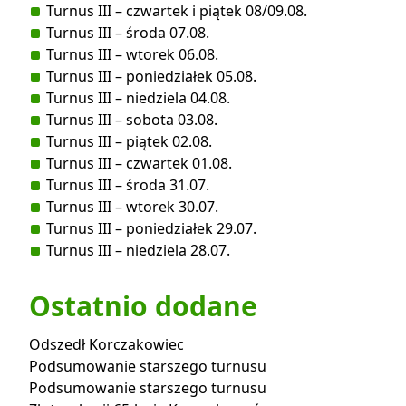
Turnus III – czwartek i piątek 08/09.08.
Turnus III – środa 07.08.
Turnus III – wtorek 06.08.
Turnus III – poniedziałek 05.08.
Turnus III – niedziela 04.08.
Turnus III – sobota 03.08.
Turnus III – piątek 02.08.
Turnus III – czwartek 01.08.
Turnus III – środa 31.07.
Turnus III – wtorek 30.07.
Turnus III – poniedziałek 29.07.
Turnus III – niedziela 28.07.
Ostatnio dodane
Odszedł Korczakowiec
Podsumowanie starszego turnusu
Podsumowanie starszego turnusu