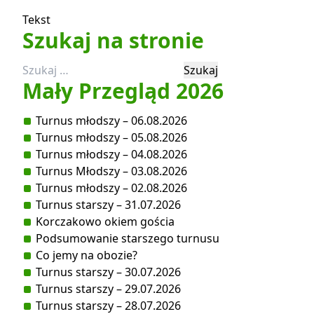
Tekst
Szukaj na stronie
Szukaj:
Mały Przegląd 2026
Turnus młodszy – 06.08.2026
Turnus młodszy – 05.08.2026
Turnus młodszy – 04.08.2026
Turnus Młodszy – 03.08.2026
Turnus młodszy – 02.08.2026
Turnus starszy – 31.07.2026
Korczakowo okiem gościa
Podsumowanie starszego turnusu
Co jemy na obozie?
Turnus starszy – 30.07.2026
Turnus starszy – 29.07.2026
Turnus starszy – 28.07.2026