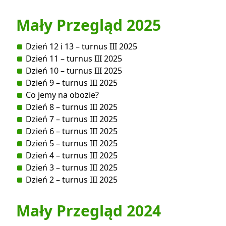
Mały Przegląd 2025
Dzień 12 i 13 – turnus III 2025
Dzień 11 – turnus III 2025
Dzień 10 – turnus III 2025
Dzień 9 – turnus III 2025
Co jemy na obozie?
Dzień 8 – turnus III 2025
Dzień 7 – turnus III 2025
Dzień 6 – turnus III 2025
Dzień 5 – turnus III 2025
Dzień 4 – turnus III 2025
Dzień 3 – turnus III 2025
Dzień 2 – turnus III 2025
Mały Przegląd 2024