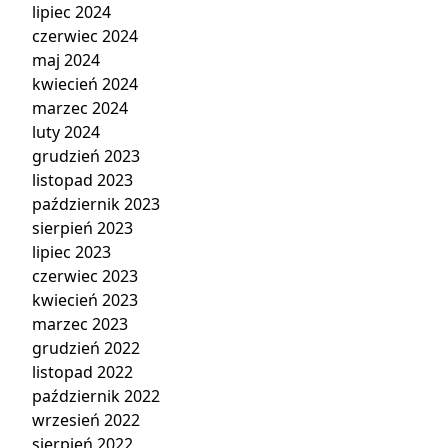
lipiec 2024
czerwiec 2024
maj 2024
kwiecień 2024
marzec 2024
luty 2024
grudzień 2023
listopad 2023
październik 2023
sierpień 2023
lipiec 2023
czerwiec 2023
kwiecień 2023
marzec 2023
grudzień 2022
listopad 2022
październik 2022
wrzesień 2022
sierpień 2022