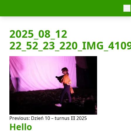
Skip to content
2025_08_12
22_52_23_220_IMG_410
Nawigacja
Previous:
Dzień 10 – turnus III 2025
Hello
wpisu