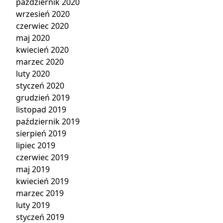
październik 2020
wrzesień 2020
czerwiec 2020
maj 2020
kwiecień 2020
marzec 2020
luty 2020
styczeń 2020
grudzień 2019
listopad 2019
październik 2019
sierpień 2019
lipiec 2019
czerwiec 2019
maj 2019
kwiecień 2019
marzec 2019
luty 2019
styczeń 2019