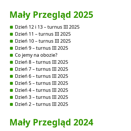
Mały Przegląd 2025
Dzień 12 i 13 – turnus III 2025
Dzień 11 – turnus III 2025
Dzień 10 – turnus III 2025
Dzień 9 – turnus III 2025
Co jemy na obozie?
Dzień 8 – turnus III 2025
Dzień 7 – turnus III 2025
Dzień 6 – turnus III 2025
Dzień 5 – turnus III 2025
Dzień 4 – turnus III 2025
Dzień 3 – turnus III 2025
Dzień 2 – turnus III 2025
Mały Przegląd 2024