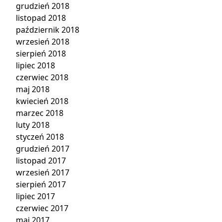
grudzień 2018
listopad 2018
październik 2018
wrzesień 2018
sierpień 2018
lipiec 2018
czerwiec 2018
maj 2018
kwiecień 2018
marzec 2018
luty 2018
styczeń 2018
grudzień 2017
listopad 2017
wrzesień 2017
sierpień 2017
lipiec 2017
czerwiec 2017
maj 2017