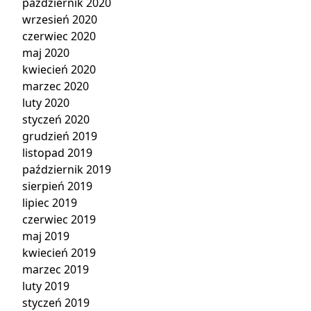
październik 2020
wrzesień 2020
czerwiec 2020
maj 2020
kwiecień 2020
marzec 2020
luty 2020
styczeń 2020
grudzień 2019
listopad 2019
październik 2019
sierpień 2019
lipiec 2019
czerwiec 2019
maj 2019
kwiecień 2019
marzec 2019
luty 2019
styczeń 2019