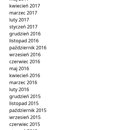
kwiecień 2017
marzec 2017
luty 2017
styczeń 2017
grudzień 2016
listopad 2016
październik 2016
wrzesień 2016
czerwiec 2016
maj 2016
kwiecień 2016
marzec 2016
luty 2016
grudzień 2015
listopad 2015
październik 2015
wrzesień 2015
czerwiec 2015