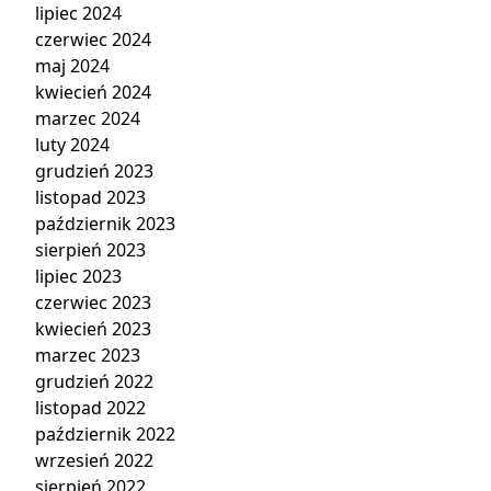
lipiec 2024
czerwiec 2024
maj 2024
kwiecień 2024
marzec 2024
luty 2024
grudzień 2023
listopad 2023
październik 2023
sierpień 2023
lipiec 2023
czerwiec 2023
kwiecień 2023
marzec 2023
grudzień 2022
listopad 2022
październik 2022
wrzesień 2022
sierpień 2022