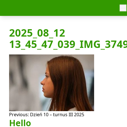
Skip to content
2025_08_12
13_45_47_039_IMG_374
Nawigacja
Previous:
Dzień 10 – turnus III 2025
Hello
wpisu