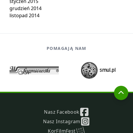
styczeń 2015
grudzień 2014
listopad 2014
POMAGAJĄ NAM
Nasz Facebook
Nasz Instagram
KorFilmFest