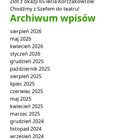
Zlot z okazji 65-lecia Korczakowców
Chodźmy z Szefem do teatru!
Archiwum wpisów
sierpień 2026
maj 2026
kwiecień 2026
styczeń 2026
grudzień 2025
październik 2025
sierpień 2025
lipiec 2025
czerwiec 2025
maj 2025
kwiecień 2025
marzec 2025
grudzień 2024
listopad 2024
wrzesień 2024