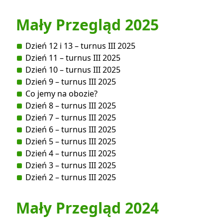
Mały Przegląd 2025
Dzień 12 i 13 – turnus III 2025
Dzień 11 – turnus III 2025
Dzień 10 – turnus III 2025
Dzień 9 – turnus III 2025
Co jemy na obozie?
Dzień 8 – turnus III 2025
Dzień 7 – turnus III 2025
Dzień 6 – turnus III 2025
Dzień 5 – turnus III 2025
Dzień 4 – turnus III 2025
Dzień 3 – turnus III 2025
Dzień 2 – turnus III 2025
Mały Przegląd 2024