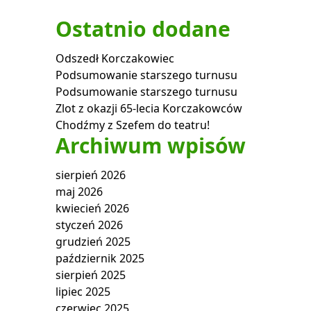
Ostatnio dodane
Odszedł Korczakowiec
Podsumowanie starszego turnusu
Podsumowanie starszego turnusu
Zlot z okazji 65-lecia Korczakowców
Chodźmy z Szefem do teatru!
Archiwum wpisów
sierpień 2026
maj 2026
kwiecień 2026
styczeń 2026
grudzień 2025
październik 2025
sierpień 2025
lipiec 2025
czerwiec 2025