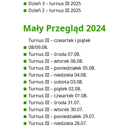
Dzień 3 – turnus III 2025
Dzień 2 – turnus III 2025
Mały Przegląd 2024
Turnus III – czwartek i piątek
08/09.08.
Turnus III – środa 07.08.
Turnus III – wtorek 06.08.
Turnus III – poniedziałek 05.08.
Turnus III – niedziela 04.08.
Turnus III – sobota 03.08.
Turnus III – piątek 02.08.
Turnus III – czwartek 01.08.
Turnus III – środa 31.07.
Turnus III – wtorek 30.07.
Turnus III – poniedziałek 29.07.
Turnus III – niedziela 28.07.