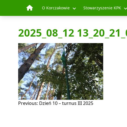
Skip to content
O Korczakowie
Stowarzyszenie KPK
2025_08_12 13_20_21
Nawigacja
Previous:
Dzień 10 – turnus III 2025
wpisu