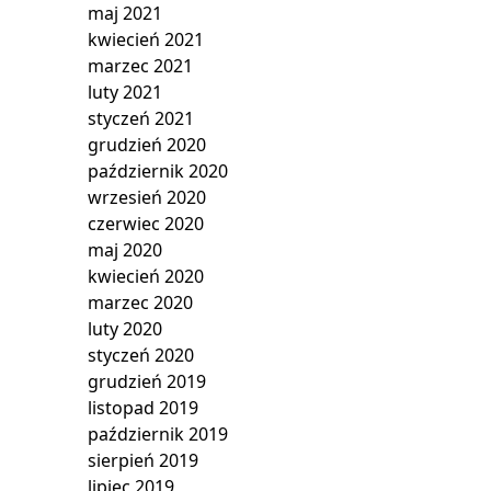
maj 2021
kwiecień 2021
marzec 2021
luty 2021
styczeń 2021
grudzień 2020
październik 2020
wrzesień 2020
czerwiec 2020
maj 2020
kwiecień 2020
marzec 2020
luty 2020
styczeń 2020
grudzień 2019
listopad 2019
październik 2019
sierpień 2019
lipiec 2019