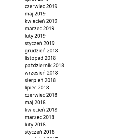
czerwiec 2019
maj 2019
kwiecień 2019
marzec 2019
luty 2019
styczeń 2019
grudzień 2018
listopad 2018
październik 2018
wrzesień 2018
sierpień 2018
lipiec 2018
czerwiec 2018
maj 2018
kwiecień 2018
marzec 2018
luty 2018
styczeń 2018