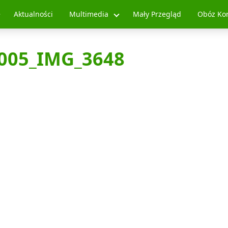
Aktualności
Multimedia
Mały Przegląd
Obóz Ko
_005_IMG_3648