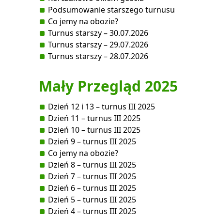
Podsumowanie starszego turnusu
Co jemy na obozie?
Turnus starszy – 30.07.2026
Turnus starszy – 29.07.2026
Turnus starszy – 28.07.2026
Mały Przegląd 2025
Dzień 12 i 13 – turnus III 2025
Dzień 11 – turnus III 2025
Dzień 10 – turnus III 2025
Dzień 9 – turnus III 2025
Co jemy na obozie?
Dzień 8 – turnus III 2025
Dzień 7 – turnus III 2025
Dzień 6 – turnus III 2025
Dzień 5 – turnus III 2025
Dzień 4 – turnus III 2025