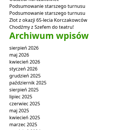
Podsumowanie starszego turnusu
Podsumowanie starszego turnusu
Zlot z okazji 65-lecia Korczakowców
Chodźmy z Szefem do teatru!
Archiwum wpisów
sierpień 2026
maj 2026
kwiecień 2026
styczeń 2026
grudzień 2025
październik 2025
sierpień 2025
lipiec 2025
czerwiec 2025
maj 2025
kwiecień 2025
marzec 2025