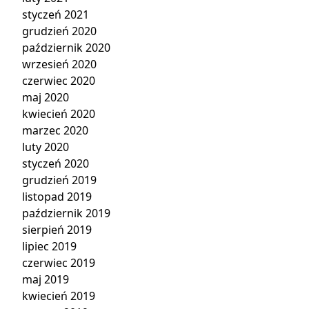
styczeń 2021
grudzień 2020
październik 2020
wrzesień 2020
czerwiec 2020
maj 2020
kwiecień 2020
marzec 2020
luty 2020
styczeń 2020
grudzień 2019
listopad 2019
październik 2019
sierpień 2019
lipiec 2019
czerwiec 2019
maj 2019
kwiecień 2019