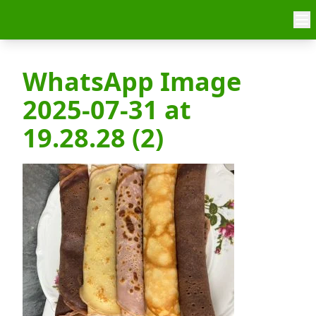
Skip to content
WhatsApp Image
2025-07-31 at
19.28.28 (2)