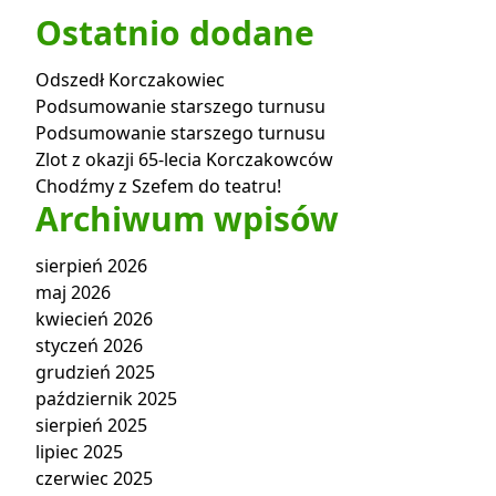
Ostatnio dodane
Odszedł Korczakowiec
Podsumowanie starszego turnusu
Podsumowanie starszego turnusu
Zlot z okazji 65-lecia Korczakowców
Chodźmy z Szefem do teatru!
Archiwum wpisów
sierpień 2026
maj 2026
kwiecień 2026
styczeń 2026
grudzień 2025
październik 2025
sierpień 2025
lipiec 2025
czerwiec 2025