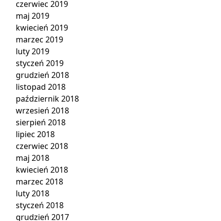
czerwiec 2019
maj 2019
kwiecień 2019
marzec 2019
luty 2019
styczeń 2019
grudzień 2018
listopad 2018
październik 2018
wrzesień 2018
sierpień 2018
lipiec 2018
czerwiec 2018
maj 2018
kwiecień 2018
marzec 2018
luty 2018
styczeń 2018
grudzień 2017