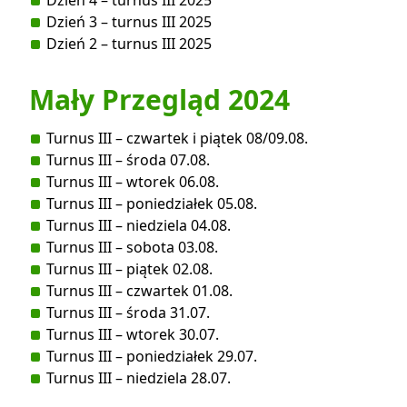
Dzień 4 – turnus III 2025
Dzień 3 – turnus III 2025
Dzień 2 – turnus III 2025
Mały Przegląd 2024
Turnus III – czwartek i piątek 08/09.08.
Turnus III – środa 07.08.
Turnus III – wtorek 06.08.
Turnus III – poniedziałek 05.08.
Turnus III – niedziela 04.08.
Turnus III – sobota 03.08.
Turnus III – piątek 02.08.
Turnus III – czwartek 01.08.
Turnus III – środa 31.07.
Turnus III – wtorek 30.07.
Turnus III – poniedziałek 29.07.
Turnus III – niedziela 28.07.