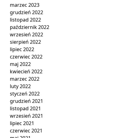
marzec 2023
grudzień 2022
listopad 2022
październik 2022
wrzesień 2022
sierpień 2022
lipiec 2022
czerwiec 2022
maj 2022
kwiecień 2022
marzec 2022
luty 2022
styczeń 2022
grudzień 2021
listopad 2021
wrzesień 2021
lipiec 2021
czerwiec 2021