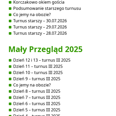
Korczakowo okiem gościa
Podsumowanie starszego turnusu
Co jemy na obozie?
Turnus starszy – 30.07.2026
Turnus starszy – 29.07.2026
Turnus starszy – 28.07.2026
Mały Przegląd 2025
Dzień 12 i 13 – turnus III 2025
Dzień 11 – turnus III 2025
Dzień 10 – turnus III 2025
Dzień 9 – turnus III 2025
Co jemy na obozie?
Dzień 8 – turnus III 2025
Dzień 7 – turnus III 2025
Dzień 6 – turnus III 2025
Dzień 5 – turnus III 2025