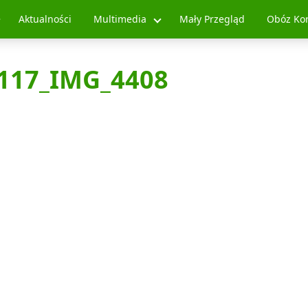
Aktualności
Multimedia
Mały Przegląd
Obóz Ko
_117_IMG_4408