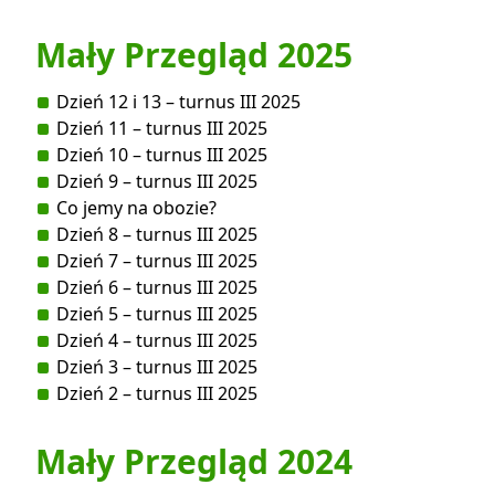
Mały Przegląd 2025
Dzień 12 i 13 – turnus III 2025
Dzień 11 – turnus III 2025
Dzień 10 – turnus III 2025
Dzień 9 – turnus III 2025
Co jemy na obozie?
Dzień 8 – turnus III 2025
Dzień 7 – turnus III 2025
Dzień 6 – turnus III 2025
Dzień 5 – turnus III 2025
Dzień 4 – turnus III 2025
Dzień 3 – turnus III 2025
Dzień 2 – turnus III 2025
Mały Przegląd 2024