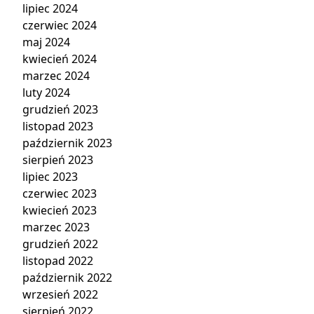
lipiec 2024
czerwiec 2024
maj 2024
kwiecień 2024
marzec 2024
luty 2024
grudzień 2023
listopad 2023
październik 2023
sierpień 2023
lipiec 2023
czerwiec 2023
kwiecień 2023
marzec 2023
grudzień 2022
listopad 2022
październik 2022
wrzesień 2022
sierpień 2022