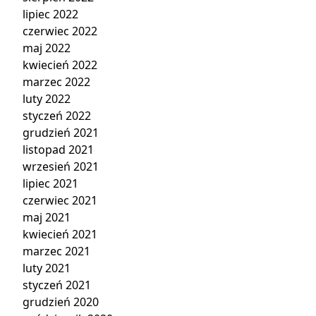
lipiec 2022
czerwiec 2022
maj 2022
kwiecień 2022
marzec 2022
luty 2022
styczeń 2022
grudzień 2021
listopad 2021
wrzesień 2021
lipiec 2021
czerwiec 2021
maj 2021
kwiecień 2021
marzec 2021
luty 2021
styczeń 2021
grudzień 2020