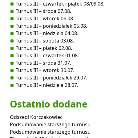
Turnus III – czwartek i piątek 08/09.08.
Turnus III – środa 07.08.
Turnus III – wtorek 06.08.
Turnus III – poniedziałek 05.08.
Turnus III – niedziela 04.08.
Turnus III – sobota 03.08.
Turnus III – piątek 02.08.
Turnus III – czwartek 01.08.
Turnus III – środa 31.07.
Turnus III – wtorek 30.07.
Turnus III – poniedziałek 29.07.
Turnus III – niedziela 28.07.
Ostatnio dodane
Odszedł Korczakowiec
Podsumowanie starszego turnusu
Podsumowanie starszego turnusu