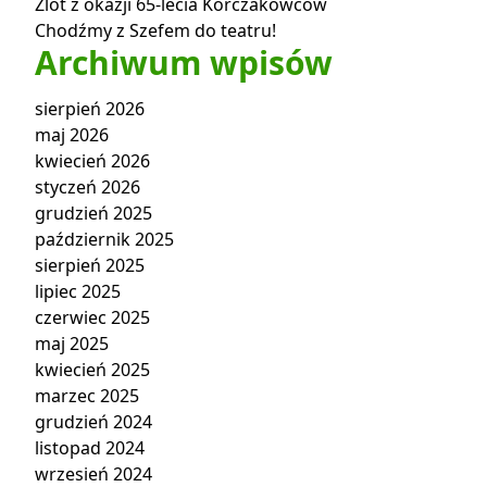
Zlot z okazji 65-lecia Korczakowców
Chodźmy z Szefem do teatru!
Archiwum wpisów
sierpień 2026
maj 2026
kwiecień 2026
styczeń 2026
grudzień 2025
październik 2025
sierpień 2025
lipiec 2025
czerwiec 2025
maj 2025
kwiecień 2025
marzec 2025
grudzień 2024
listopad 2024
wrzesień 2024