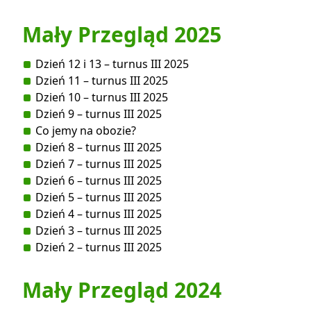
Mały Przegląd 2025
Dzień 12 i 13 – turnus III 2025
Dzień 11 – turnus III 2025
Dzień 10 – turnus III 2025
Dzień 9 – turnus III 2025
Co jemy na obozie?
Dzień 8 – turnus III 2025
Dzień 7 – turnus III 2025
Dzień 6 – turnus III 2025
Dzień 5 – turnus III 2025
Dzień 4 – turnus III 2025
Dzień 3 – turnus III 2025
Dzień 2 – turnus III 2025
Mały Przegląd 2024