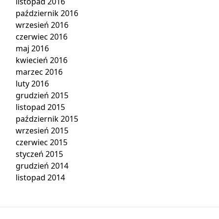
listopad 2016
październik 2016
wrzesień 2016
czerwiec 2016
maj 2016
kwiecień 2016
marzec 2016
luty 2016
grudzień 2015
listopad 2015
październik 2015
wrzesień 2015
czerwiec 2015
styczeń 2015
grudzień 2014
listopad 2014