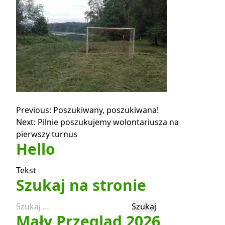
Nawigacja
Previous:
Poszukiwany, poszukiwana!
Next:
Pilnie poszukujemy wolontariusza na
wpisu
pierwszy turnus
Hello
Tekst
Szukaj na stronie
Szukaj:
Mały Przegląd 2026