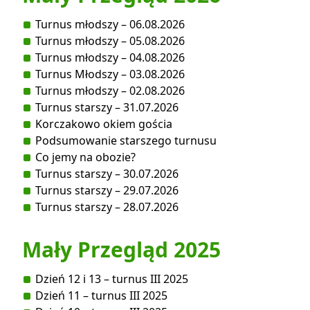
Turnus młodszy – 06.08.2026
Turnus młodszy – 05.08.2026
Turnus młodszy – 04.08.2026
Turnus Młodszy – 03.08.2026
Turnus młodszy – 02.08.2026
Turnus starszy – 31.07.2026
Korczakowo okiem gościa
Podsumowanie starszego turnusu
Co jemy na obozie?
Turnus starszy – 30.07.2026
Turnus starszy – 29.07.2026
Turnus starszy – 28.07.2026
Mały Przegląd 2025
Dzień 12 i 13 – turnus III 2025
Dzień 11 – turnus III 2025