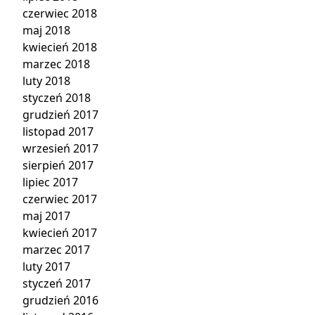
czerwiec 2018
maj 2018
kwiecień 2018
marzec 2018
luty 2018
styczeń 2018
grudzień 2017
listopad 2017
wrzesień 2017
sierpień 2017
lipiec 2017
czerwiec 2017
maj 2017
kwiecień 2017
marzec 2017
luty 2017
styczeń 2017
grudzień 2016