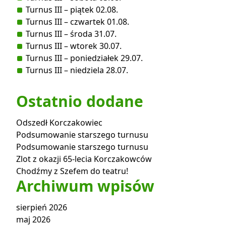
Turnus III – piątek 02.08.
Turnus III – czwartek 01.08.
Turnus III – środa 31.07.
Turnus III – wtorek 30.07.
Turnus III – poniedziałek 29.07.
Turnus III – niedziela 28.07.
Ostatnio dodane
Odszedł Korczakowiec
Podsumowanie starszego turnusu
Podsumowanie starszego turnusu
Zlot z okazji 65-lecia Korczakowców
Chodźmy z Szefem do teatru!
Archiwum wpisów
sierpień 2026
maj 2026