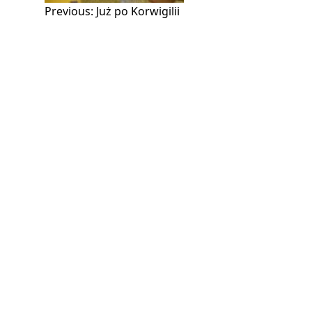
Nawigacja
Previous:
Już po Korwigilii
wpisu