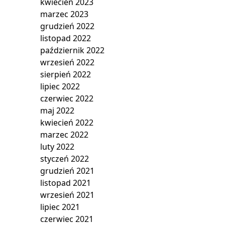
kwiecień 2023
marzec 2023
grudzień 2022
listopad 2022
październik 2022
wrzesień 2022
sierpień 2022
lipiec 2022
czerwiec 2022
maj 2022
kwiecień 2022
marzec 2022
luty 2022
styczeń 2022
grudzień 2021
listopad 2021
wrzesień 2021
lipiec 2021
czerwiec 2021