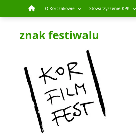
Skip to content
O Korczakowie
Stowarzyszenie KPK
znak festiwalu