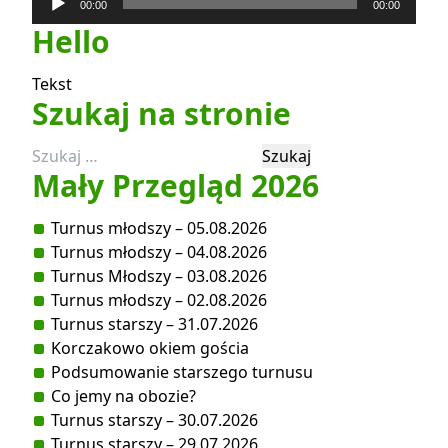
00:00
00:00
Player
Hello
Tekst
Szukaj na stronie
Szukaj:
Mały Przegląd 2026
Turnus młodszy – 05.08.2026
Turnus młodszy – 04.08.2026
Turnus Młodszy – 03.08.2026
Turnus młodszy – 02.08.2026
Turnus starszy – 31.07.2026
Korczakowo okiem gościa
Podsumowanie starszego turnusu
Co jemy na obozie?
Turnus starszy – 30.07.2026
Turnus starszy – 29.07.2026