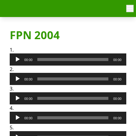
Skip to content
FPN 2004
1.
Audio
00:00
00:00
Player
2.
Audio
00:00
00:00
Player
3.
Audio
00:00
00:00
Player
4.
Audio
00:00
00:00
Player
5.
Audio