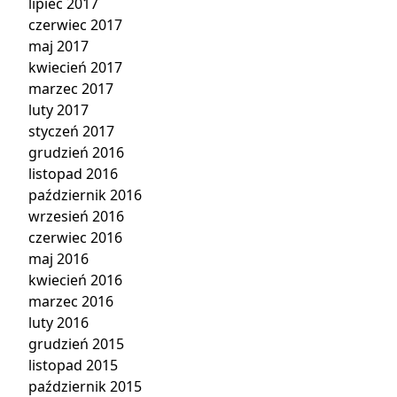
lipiec 2017
czerwiec 2017
maj 2017
kwiecień 2017
marzec 2017
luty 2017
styczeń 2017
grudzień 2016
listopad 2016
październik 2016
wrzesień 2016
czerwiec 2016
maj 2016
kwiecień 2016
marzec 2016
luty 2016
grudzień 2015
listopad 2015
październik 2015