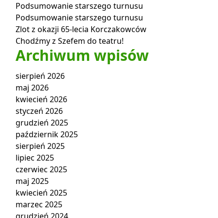
Podsumowanie starszego turnusu
Podsumowanie starszego turnusu
Zlot z okazji 65-lecia Korczakowców
Chodźmy z Szefem do teatru!
Archiwum wpisów
sierpień 2026
maj 2026
kwiecień 2026
styczeń 2026
grudzień 2025
październik 2025
sierpień 2025
lipiec 2025
czerwiec 2025
maj 2025
kwiecień 2025
marzec 2025
grudzień 2024