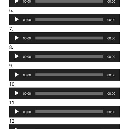
00:00
00:00
Player
6.
Audio
00:00
00:00
Player
7.
Audio
00:00
00:00
Player
8.
Audio
00:00
00:00
Player
9.
Audio
00:00
00:00
Player
10.
Audio
00:00
00:00
Player
11.
Audio
00:00
00:00
Player
12.
Audio