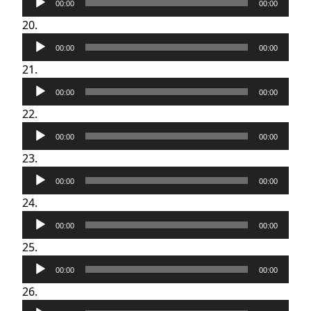
00:00
00:00
Player
20.
Audio
00:00
00:00
Player
21.
Audio
00:00
00:00
Player
22.
Audio
00:00
00:00
Player
23.
Audio
00:00
00:00
Player
24.
Audio
00:00
00:00
Player
25.
Audio
00:00
00:00
Player
26.
Audio