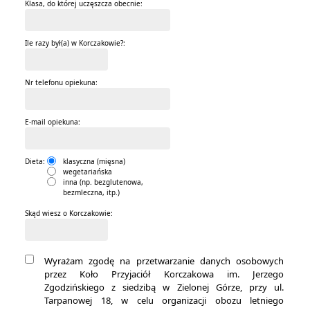
Klasa, do której uczęszcza obecnie:
Ile razy był(a) w Korczakowie?:
Nr telefonu opiekuna:
E-mail opiekuna:
Dieta:
klasyczna (mięsna)
wegetariańska
inna (np. bezglutenowa,
bezmleczna, itp.)
Skąd wiesz o Korczakowie:
Wyrażam zgodę na przetwarzanie danych osobowych
przez Koło Przyjaciół Korczakowa im. Jerzego
Zgodzińskiego z siedzibą w Zielonej Górze, przy ul.
Tarpanowej 18, w celu organizacji obozu letniego