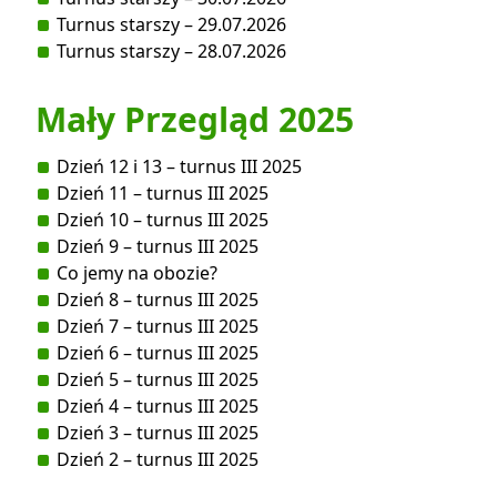
Turnus starszy – 29.07.2026
Turnus starszy – 28.07.2026
Mały Przegląd 2025
Dzień 12 i 13 – turnus III 2025
Dzień 11 – turnus III 2025
Dzień 10 – turnus III 2025
Dzień 9 – turnus III 2025
Co jemy na obozie?
Dzień 8 – turnus III 2025
Dzień 7 – turnus III 2025
Dzień 6 – turnus III 2025
Dzień 5 – turnus III 2025
Dzień 4 – turnus III 2025
Dzień 3 – turnus III 2025
Dzień 2 – turnus III 2025