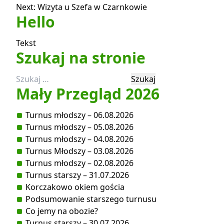
wpisu
Next:
Wizyta u Szefa w Czarnkowie
Hello
Tekst
Szukaj na stronie
Szukaj:
Mały Przegląd 2026
Turnus młodszy – 06.08.2026
Turnus młodszy – 05.08.2026
Turnus młodszy – 04.08.2026
Turnus Młodszy – 03.08.2026
Turnus młodszy – 02.08.2026
Turnus starszy – 31.07.2026
Korczakowo okiem gościa
Podsumowanie starszego turnusu
Co jemy na obozie?
Turnus starszy – 30.07.2026