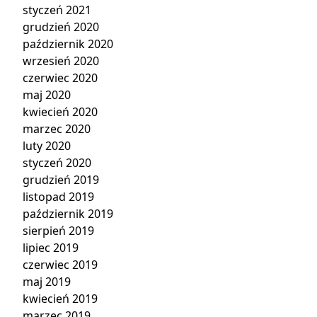
styczeń 2021
grudzień 2020
październik 2020
wrzesień 2020
czerwiec 2020
maj 2020
kwiecień 2020
marzec 2020
luty 2020
styczeń 2020
grudzień 2019
listopad 2019
październik 2019
sierpień 2019
lipiec 2019
czerwiec 2019
maj 2019
kwiecień 2019
marzec 2019