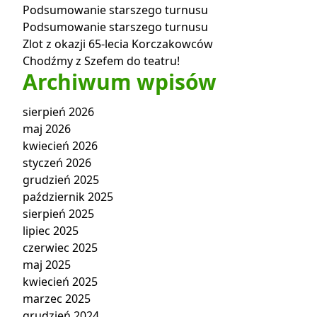
Podsumowanie starszego turnusu
Podsumowanie starszego turnusu
Zlot z okazji 65-lecia Korczakowców
Chodźmy z Szefem do teatru!
Archiwum wpisów
sierpień 2026
maj 2026
kwiecień 2026
styczeń 2026
grudzień 2025
październik 2025
sierpień 2025
lipiec 2025
czerwiec 2025
maj 2025
kwiecień 2025
marzec 2025
grudzień 2024