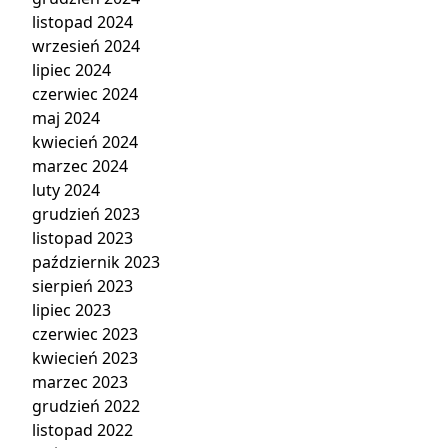
listopad 2024
wrzesień 2024
lipiec 2024
czerwiec 2024
maj 2024
kwiecień 2024
marzec 2024
luty 2024
grudzień 2023
listopad 2023
październik 2023
sierpień 2023
lipiec 2023
czerwiec 2023
kwiecień 2023
marzec 2023
grudzień 2022
listopad 2022