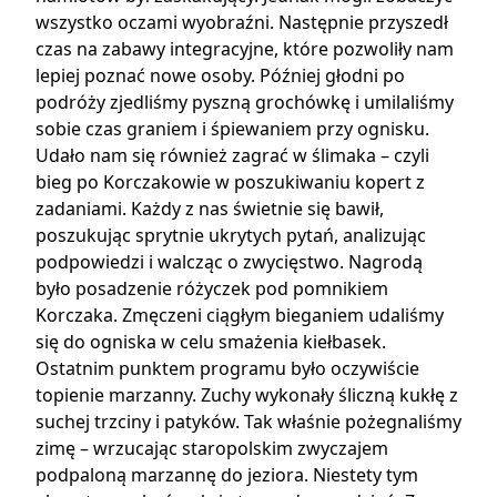
wszystko oczami wyobraźni. Następnie przyszedł
czas na zabawy integracyjne, które pozwoliły nam
lepiej poznać nowe osoby. Później głodni po
podróży zjedliśmy pyszną grochówkę i umilaliśmy
sobie czas graniem i śpiewaniem przy ognisku.
Udało nam się również zagrać w ślimaka – czyli
bieg po Korczakowie w poszukiwaniu kopert z
zadaniami. Każdy z nas świetnie się bawił,
poszukując sprytnie ukrytych pytań, analizując
podpowiedzi i walcząc o zwycięstwo. Nagrodą
było posadzenie różyczek pod pomnikiem
Korczaka. Zmęczeni ciągłym bieganiem udaliśmy
się do ogniska w celu smażenia kiełbasek.
Ostatnim punktem programu było oczywiście
topienie marzanny. Zuchy wykonały śliczną kukłę z
suchej trzciny i patyków. Tak właśnie pożegnaliśmy
zimę – wrzucając staropolskim zwyczajem
podpaloną marzannę do jeziora. Niestety tym