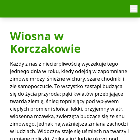
Skip to content
Wiosna w
Korczakowie
Każdy z nas z niecierpliwością wyczekuje tego
jednego dnia w roku, kiedy odejdą w zapomniane
zimowe mrozy, śnieżne wichury, szare chodniki i
złe samopoczucie. To wszystko zastąpi budząca
się do życia przyroda: pąki kwiatów przebijające
twardą ziemię, śnieg topniejący pod wpływem
ciepłych promieni słońca, lekki, przyjemny wiatr,
wiosenna mżawka, zwierzęta budzące się ze snu
zimowego. Jednak najważniejsza zmiana zachodzi
w ludziach. Widoczny staje się uśmiech na twarzy i
rumiane policzki. Znikają już ludzie ukryci pod