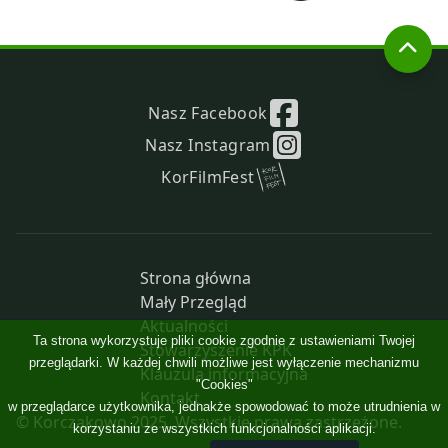
Nasz Facebook
Nasz Instagram
KorFilmFest
Strona główna
Mały Przegląd
Aktualności
Ta strona wykorzystuje pliki cookie zgodnie z ustawieniami Twojej
Stowarzyszenie KPK
przeglądarki. W każdej chwili możliwe jest wyłączenie mechanizmu
Klauzula informacyjna
"Cookies"
Kontakt
w przeglądarce użytkownika, jednakże spowodować to może utrudnienia w
© Korczakowo 2025. Wszystkie prawa zastrzeżone.
korzystaniu ze wszystkich funkcjonalności aplikacji.