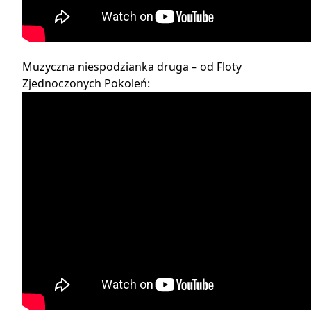
Muzyczna niespodzianka druga – od Floty
Zjednoczonych Pokoleń: