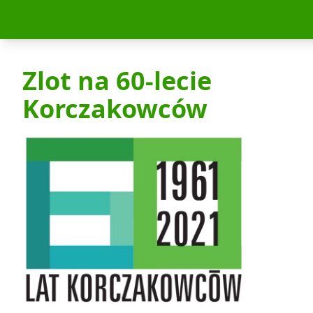
Skip to content
Zlot na 60-lecie
Korczakowców