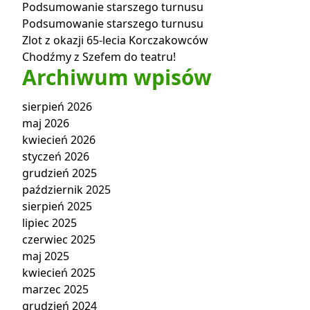
Podsumowanie starszego turnusu
Podsumowanie starszego turnusu
Zlot z okazji 65-lecia Korczakowców
Chodźmy z Szefem do teatru!
Archiwum wpisów
sierpień 2026
maj 2026
kwiecień 2026
styczeń 2026
grudzień 2025
październik 2025
sierpień 2025
lipiec 2025
czerwiec 2025
maj 2025
kwiecień 2025
marzec 2025
grudzień 2024