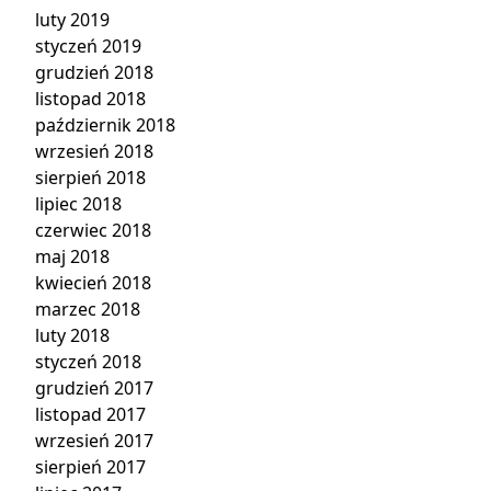
luty 2019
styczeń 2019
grudzień 2018
listopad 2018
październik 2018
wrzesień 2018
sierpień 2018
lipiec 2018
czerwiec 2018
maj 2018
kwiecień 2018
marzec 2018
luty 2018
styczeń 2018
grudzień 2017
listopad 2017
wrzesień 2017
sierpień 2017