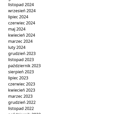
listopad 2024
wrzesień 2024
lipiec 2024
czerwiec 2024
maj 2024
kwiecień 2024
marzec 2024
luty 2024
grudzień 2023
listopad 2023
październik 2023
sierpień 2023
lipiec 2023
czerwiec 2023
kwiecień 2023
marzec 2023
grudzień 2022
listopad 2022