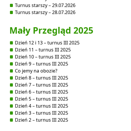
Turnus starszy – 29.07.2026
Turnus starszy – 28.07.2026
Mały Przegląd 2025
Dzień 12 i 13 – turnus III 2025
Dzień 11 – turnus III 2025
Dzień 10 – turnus III 2025
Dzień 9 – turnus III 2025
Co jemy na obozie?
Dzień 8 – turnus III 2025
Dzień 7 – turnus III 2025
Dzień 6 – turnus III 2025
Dzień 5 – turnus III 2025
Dzień 4 – turnus III 2025
Dzień 3 – turnus III 2025
Dzień 2 – turnus III 2025