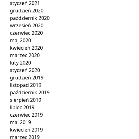
styczeń 2021
grudzień 2020
październik 2020
wrzesień 2020
czerwiec 2020
maj 2020
kwiecień 2020
marzec 2020
luty 2020
styczeń 2020
grudzień 2019
listopad 2019
październik 2019
sierpień 2019
lipiec 2019
czerwiec 2019
maj 2019
kwiecień 2019
marzec 2019